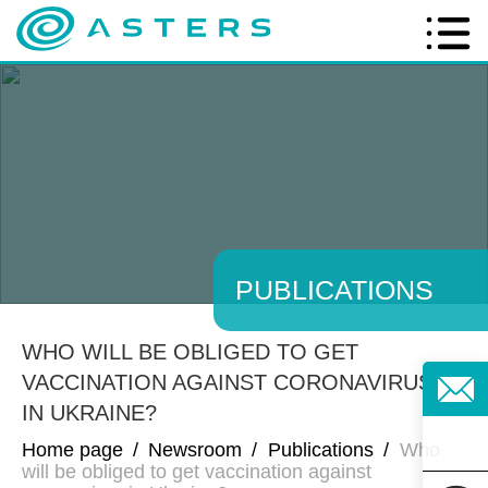
PUBLICATIONS
WHO WILL BE OBLIGED TO GET
VACCINATION AGAINST CORONAVIRUS
IN UKRAINE?
Home page
/
Newsroom
/
Publications
/
Who
will be obliged to get vaccination against