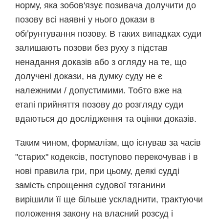
норму, яка зобов'язує позивача долучити до
позову всі наявні у нього докази в
обґрунтування позову. В таких випадках суди
залишають позови без руху з підстав
ненадання доказів або з огляду на те, що
долучені докази, на думку суду не є
належними / допустимими. Тобто вже на
етапі прийняття позову до розгляду суди
вдаються до дослідження та оцінки доказів.
Таким чином, формалізм, що існував за часів
"старих" кодексів, поступово перекочував і в
нові правила гри, при цьому, деякі судді
замість спрощення судової тяганини
вирішили її ще більше ускладнити, трактуючи
положення закону на власний розсуд і