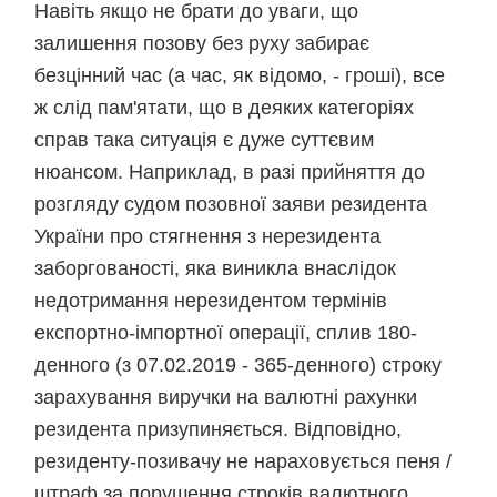
Навіть якщо не брати до уваги, що
залишення позову без руху забирає
безцінний час (а час, як відомо, - гроші), все
ж слід пам'ятати, що в деяких категоріях
справ така ситуація є дуже суттєвим
нюансом. Наприклад, в разі прийняття до
розгляду судом позовної заяви резидента
України про стягнення з нерезидента
заборгованості, яка виникла внаслідок
недотримання нерезидентом термінів
експортно-імпортної операції, сплив 180-
денного (з 07.02.2019 - 365-денного) строку
зарахування виручки на валютні рахунки
резидента призупиняється. Відповідно,
резиденту-позивачу не нараховується пеня /
штраф за порушення строків валютного