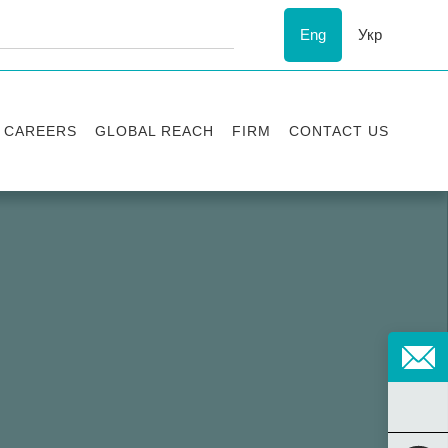
Eng
Укр
CAREERS
GLOBAL REACH
FIRM
CONTACT US
Vacancies
Recognition
Success stories
ESG
Internship
Asters'
history