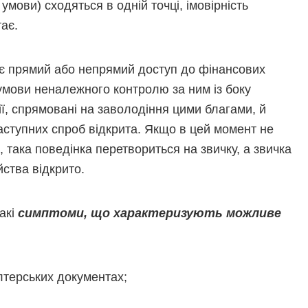
умови) сходяться в одній точці, імовірність
ає.
має прямий або непрямий доступ до фінансових
 умови неналежного контролю за ним із боку
ії, спрямовані на заволодіння цими благами, й
аступних спроб відкрита. Якщо в цей момент не
, така поведінка перетвориться на звичку, а звичка
йства відкрито.
акі
симптоми, що характеризують можливе
алтерських документах;