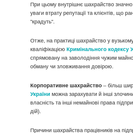
При цьому внутрішнє шахрайство значно
уваги втрату репутації та клієнтів, що ра
"крадуть".
Отже, на практиці шахрайство у вузькому
кваліфікацією
Кримінального кодексу У
спрямовану на заволодіння чужим майно
обману чи зловживання довірою.
Корпоративне шахрайство
– більш шир
України
можна зарахувати й інші злочини
власність та інші немайнові права підпр
дій).
Причини шахрайства працівників на підпр