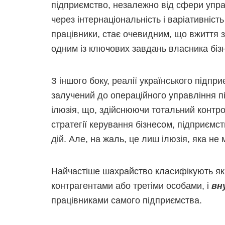
підприємство, незалежно від сфери управ
через інтернаціональність і варіативніст
працівники, стає очевидним, що вжиття з
одним із ключових завдань власника бізн
З іншого боку, реалії українського підпр
залучений до операційного управління п
ілюзія, що, здійснюючи тотальний контро
стратегії керування бізнесом, підприємс
дій. Але, на жаль, це лиш ілюзія, яка не 
Найчастіше шахрайство класифікують я
контрагентами або третіми особами, і
вн
працівниками самого підприємства.