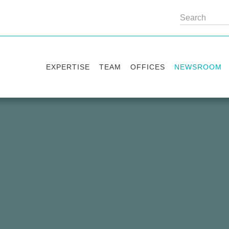
EXPERTISE
TEAM
OFFICES
NEWSROOM
Practice areas
Partners
Kyiv
Publications
Industry sectors
Counsels
Washington
News
International Desks
London
Legal Alerts
Events