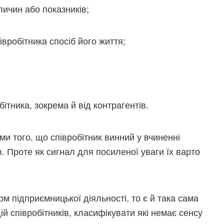
личин або показників;
вробітника спосіб його життя;
бітника, зокрема й від контрагентів.
ми того, що співробітник винний у вчиненні
в. Проте як сигнал для посиленої уваги їх варто
орм підприємницької діяльності, то є й така сама
й співробітників, класифікувати які немає сенсу