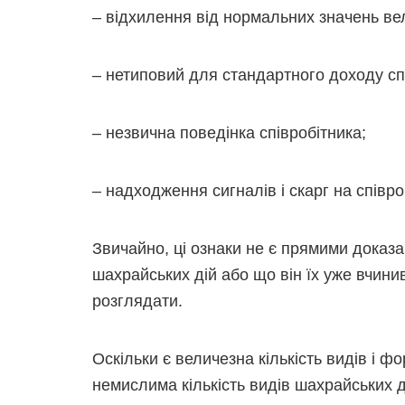
– відхилення від нормальних значень ве
– нетиповий для стандартного доходу спі
– незвична поведінка співробітника;
– надходження сигналів і скарг на співро
Звичайно, ці ознаки не є прямими доказа
шахрайських дій або що він їх уже вчини
розглядати.
Оскільки є величезна кількість видів і ф
немислима кількість видів шахрайських ді