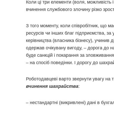
Коли ці три елементи (воля, можливість і 
вчинення службового злочину різко зрост
З того моменту, коли співробітник, що 
ресурсів чи інших благ підприємства, за
керівництва (власника бізнесу), учинив д
одержав очікувану вигоду, – дорога до н
буде санкцій і покарання за зловживання
– на спосіб поведінки. І дорогу до шахра
Роботодавцеві варто звернути увагу на т
вчинення шахрайства
:
– нестандартні (викривлені) дані в бухг