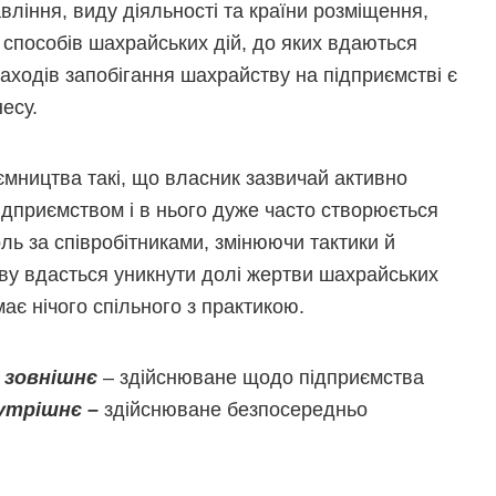
ління, виду діяльності та країни розміщення,
ь способів шахрайських дій, до яких вдаються
аходів запобігання шахрайству на підприємстві є
есу.
иємництва такі, що власник зазвичай активно
ідприємством і в нього дуже часто створюється
ль за співробітниками, змінюючи тактики й
тву вдасться уникнути долі жертви шахрайських
має нічого спільного з практикою.
к
зовнішнє
– здійснюване щодо підприємства
утрішнє –
здійснюване безпосередньо