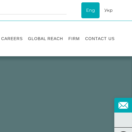
Eng
Укр
CAREERS
GLOBAL REACH
FIRM
CONTACT US
Vacancies
Recognition
Success stories
ESG
Internship
Asters'
history