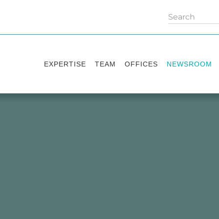
EXPERTISE
TEAM
OFFICES
NEWSROOM
Practice areas
Partners
Kyiv
Publications
Industry sectors
Counsels
Washington
News
International Desks
London
Legal Alerts
Events